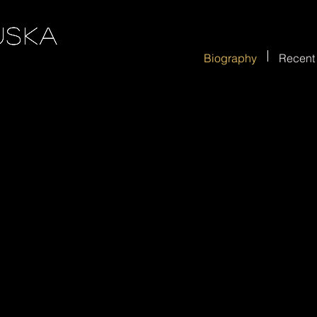
uska
uska
uska
uska
Biography
Recent