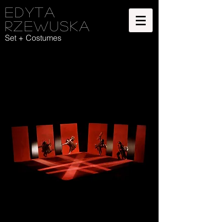
Edyta
Rzewuska
Set + Costumes