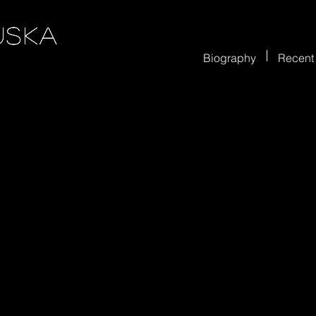
uska
uska
uska
uska
Biography
Recent