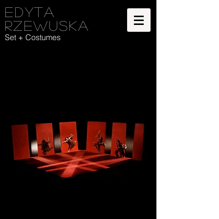
Edyta
Rzewuska
Set + Costumes